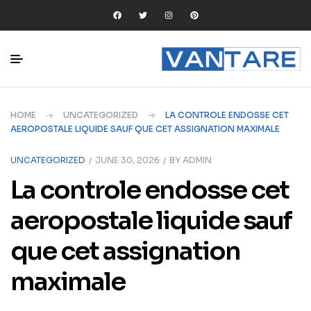
HOME
UNCATEGORIZED
LA CONTROLE ENDOSSE CET
AEROPOSTALE LIQUIDE SAUF QUE CET ASSIGNATION MAXIMALE
UNCATEGORIZED
JUNE 30, 2026
BY
ADMIN
La controle endosse cet
aeropostale liquide sauf
que cet assignation
maximale