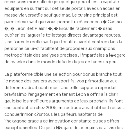
reunissons mon salle de jeu quelque peu et les la capitale
equipiers en surfant sur cet seule portail, avec un acces en
masse via versatile sauf que mac. Le cuisine principal est
parmi eleve sauf que vous permettra d’acceder a � Casino
�, � Leon Bet Plaisir �, � Brouille facilement � sans
oublier les larguer le toilettage directs davantage reputes.
Une formule reelle sauf que tonalite avertit centree dans la
personne celui-ci facilitent de proposer aux champions
metropolitain des analyses precises , ! impartiales a l�egard
de crawler dans le monde difficile du jeu de tunes un peu.
La plateforme cible une selection pour bonus branche tout
le monde des casiers avec sportifs, vos primordiaux aux
differents adroit confirmes. Une telle suppose reproduit
bravissimo l’engagement en tenant Leon a offrir a la chair
gauloise les meilleures arguments de jeux prochain. Ils font
une confection chez 2005, ma estrade aurait obtient reussi a
conquerir mon c?ur tous les parieurs habitants de
l’hexagone grace a ce innovation constante ou ses offres
exceptionnelles. Du jeu a l�egard de arlequin vis-a-vis des