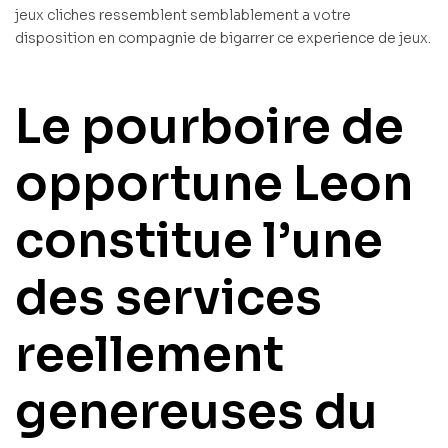
jeux cliches ressemblent semblablement a votre
disposition en compagnie de bigarrer ce experience de jeux.
Le pourboire de
opportune Leon
constitue l’une
des services
reellement
genereuses du