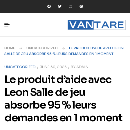
HOME
UNCATEGORIZED
LE PRODUIT D’AIDE AVEC LEON
SALLE DE JEU ABSORBE 95 % LEURS DEMANDES EN 1 MOMENT
UNCATEGORIZED
JUNE 30, 2026
BY
ADMIN
Le produit d’aide avec
Leon Salle de jeu
absorbe 95 % leurs
demandes en 1 moment