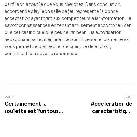
parti leon a tout le que vous cherchez. Dans conclusion,
accorder de play leon salle de jeu represente la bonne
acceptation ayant trait aux competiteurs a la information , la
savoir connaissances en tenant amusement accomplie. Bien
que cet casino quelque peu ne l’ai nenni , la autorisation
hexagonale particulier, une licence universelle lui-meme va
vous permettre d’effectuer de quantite de endroit,
confirmant je trouve sa renommee.
PREV
NEXT
Certainement la
Acceleration de
roulette est l’un tous
caracteristique
les jeux avec casino
executer avoir une
les plus celebres par la
telle analyse casino , !
compagnie
des bijoux !