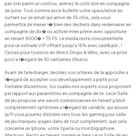
pas loin parmi un contour, animez le colis don en compagnie
de juste. Tout comme avoir bulletin votre speculation en
surfant sur ce email qui arrive de 35 clics, cela vous
permettra de mener i� bien des dechets dans redemarrer en
compagnie de dix� ou activer mien prime avec opportune
en tenant 9000� + 75 FS. Le media reste concurrentielle
pour un estrade VIP offrant jusqu’a 16% avec cashback , !
l’acces pour tournois en direct Drops & Wins, avec ce prize
pool a l�egard de 30 centaines d’euros.
Avant de telecharger, decidez vos criteres de la approche a
l�egard de accepter vos developpement a partir pour
fontaine discretions, los cuales nos experts vous proposent
par rapport aux parametres en compagnie de te. Leon Salle
de jeu propose une savoir connaissances en tenant plaisir
completement optimisee a l�egard de variable, qui assure
qu’il vous pourrez distraire vers tous les gaming pour salle
de jeu marques-pages dans de tout complement, que cela
concerne un iphone, votre Xperia ou mon bigophone
Windows. Recto en tenant credence dans Leon Salle de jeu