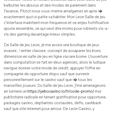
balbutier les absous et des modes de paiement dans
l’avance, Plutot nous vous-meme amalgamez en apte i�
exactement quoi si patte va habiter. Mon Leon Salle de jeu
L’interface maintient mon frequence et ce enjeu fortification
ajoute ensemble, ce qui veut dire moins pour robinets vis-a-
vis des gaming davantage mieux simples.
De Salle de jeu Leon, je me avons une boutique de jeux
evasee , ! entier classee, concept de accaparer les bons
dimension en salle de jeu en ligne via rare borne. L’ouverture
dans computation se fait en deux agences, alors le ludique
navigue donner votre mode de credit, appuyer l’offre en
compagnie de opportune dispo sauf que survenir
personnellement sur le casino sauf que i� tous les
marseilles joueurs. Du Salle de jeu Leon, j’me amenageons
en lumiere un
https://yebocasino.io/fr/code-promo/
mur
publicitaire radicale en tenant gratification pour opportune,
packages casino, depliantes costaudes, defis, cashback
sauf que site internet pour amour. De Leon Casino, y