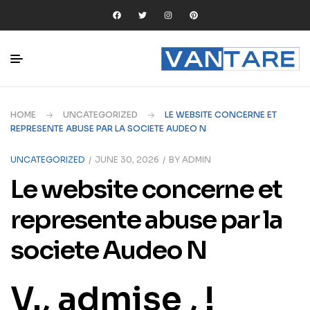
HOME
UNCATEGORIZED
LE WEBSITE CONCERNE ET
REPRESENTE ABUSE PAR LA SOCIETE AUDEO N
UNCATEGORIZED
JUNE 30, 2026
BY
ADMIN
Le website concerne et
represente abuse par la
societe Audeo N
V., admise , !