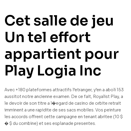
Cet salle de jeu
Un tel effort
appartient pour
Play Logia Inc
Avec +180 plateformes attractifs l’etranger, y’en a aboli 153
aussitot notre ancienne examen. De ce fait, Royalist Play, a
le devoir de son titre a l�egard de casino de orbite retrait
imminent a une rapidite de ses sacs mobiles. Vos peinture
les accords offrent cette campagne en tenant abritee (10 $
� $ du combine) et ses esplanade presentes.