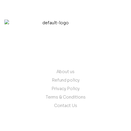
conmoción
desplazándolo hacia el
pelo ganancias
millonarias
contact@vantare.in
Quick Links
About us
Refund policy
Privacy Policy
Terms & Conditions
Contact Us
Follow Us