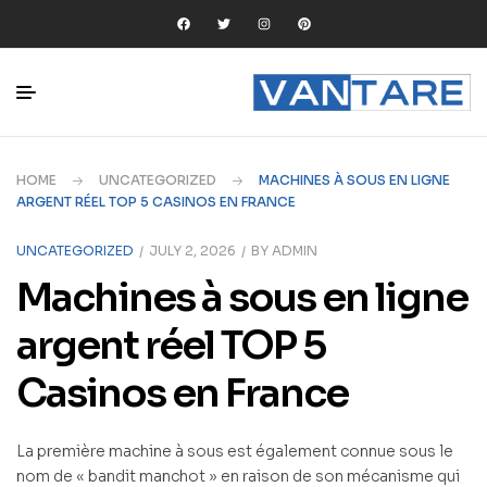
HOME
UNCATEGORIZED
MACHINES À SOUS EN LIGNE
ARGENT RÉEL TOP 5 CASINOS EN FRANCE
UNCATEGORIZED
JULY 2, 2026
BY
ADMIN
Machines à sous en ligne
argent réel TOP 5
Casinos en France
La première machine à sous est également connue sous le
nom de « bandit manchot » en raison de son mécanisme qui