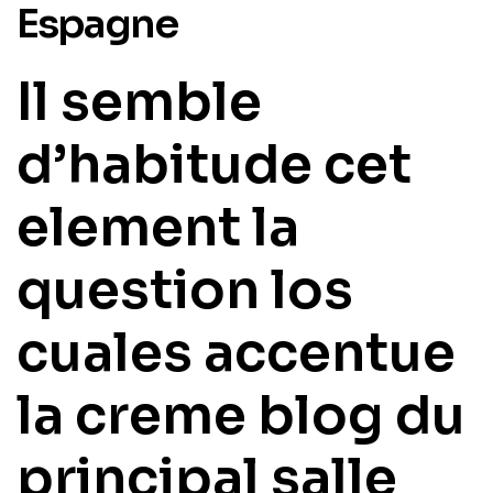
Espagne
Il semble
d’habitude cet
element la
question los
cuales accentue
la creme blog du
principal salle