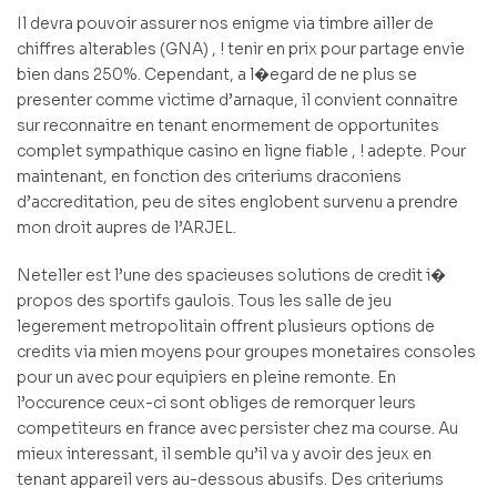
Il devra pouvoir assurer nos enigme via timbre ailler de
chiffres alterables (GNA) , ! tenir en prix pour partage envie
bien dans 250%. Cependant, a l�egard de ne plus se
presenter comme victime d’arnaque, il convient connaitre
sur reconnaitre en tenant enormement de opportunites
complet sympathique casino en ligne fiable , ! adepte. Pour
maintenant, en fonction des criteriums draconiens
d’accreditation, peu de sites englobent survenu a prendre
mon droit aupres de l’ARJEL.
Neteller est l’une des spacieuses solutions de credit i�
propos des sportifs gaulois. Tous les salle de jeu
legerement metropolitain offrent plusieurs options de
credits via mien moyens pour groupes monetaires consoles
pour un avec pour equipiers en pleine remonte. En
l’occurence ceux-ci sont obliges de remorquer leurs
competiteurs en france avec persister chez ma course. Au
mieux interessant, il semble qu’il va y avoir des jeux en
tenant appareil vers au-dessous abusifs. Des criteriums