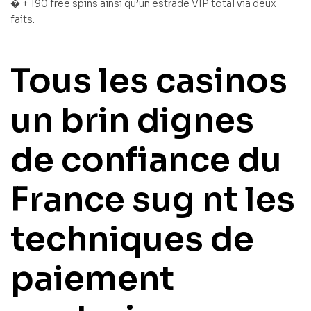
� + 190 free spins ainsi qu’un estrade VIP total via deux
faits.
Tous les casinos
un brin dignes
de confiance du
France sug nt les
techniques de
paiement