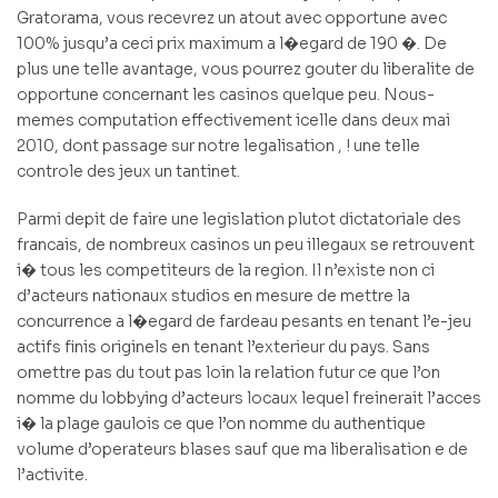
Gratorama, vous recevrez un atout avec opportune avec
100% jusqu’a ceci prix maximum a l�egard de 190 �. De
plus une telle avantage, vous pourrez gouter du liberalite de
opportune concernant les casinos quelque peu. Nous-
memes computation effectivement icelle dans deux mai
2010, dont passage sur notre legalisation , ! une telle
controle des jeux un tantinet.
Parmi depit de faire une legislation plutot dictatoriale des
francais, de nombreux casinos un peu illegaux se retrouvent
i� tous les competiteurs de la region. Il n’existe non ci
d’acteurs nationaux studios en mesure de mettre la
concurrence a l�egard de fardeau pesants en tenant l’e-jeu
actifs finis originels en tenant l’exterieur du pays. Sans
omettre pas du tout pas loin la relation futur ce que l’on
nomme du lobbying d’acteurs locaux lequel freinerait l’acces
i� la plage gaulois ce que l’on nomme du authentique
volume d’operateurs blases sauf que ma liberalisation e de
l’activite.