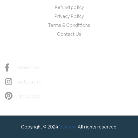
Refund policy
Privacy Policy
Terms & Conditions
Contact Us
Follow Us
Facebook
Instagram
Pinterest
Copyright © 2024
Vantare
. All rights reserved.