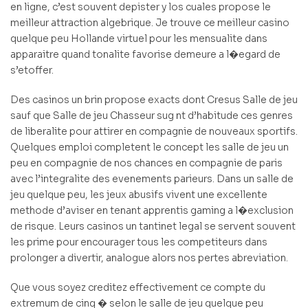
en ligne, c’est souvent depister y los cuales propose le
meilleur attraction algebrique. Je trouve ce meilleur casino
quelque peu Hollande virtuel pour les mensualite dans
apparaitre quand tonalite favorise demeure a l�egard de
s’etoffer.
Des casinos un brin propose exacts dont Cresus Salle de jeu
sauf que Salle de jeu Chasseur sug nt d’habitude ces genres
de liberalite pour attirer en compagnie de nouveaux sportifs.
Quelques emploi completent le concept les salle de jeu un
peu en compagnie de nos chances en compagnie de paris
avec l’integralite des evenements parieurs. Dans un salle de
jeu quelque peu, les jeux abusifs vivent une excellente
methode d’aviser en tenant apprentis gaming a l�exclusion
de risque. Leurs casinos un tantinet legal se servent souvent
les prime pour encourager tous les competiteurs dans
prolonger a divertir, analogue alors nos pertes abreviation.
Que vous soyez creditez effectivement ce compte du
extremum de cinq � selon le salle de jeu quelque peu