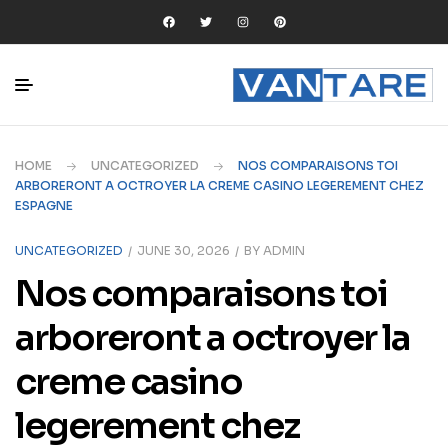
HOME
UNCATEGORIZED
NOS COMPARAISONS TOI
ARBORERONT A OCTROYER LA CREME CASINO LEGEREMENT CHEZ
ESPAGNE
UNCATEGORIZED
JUNE 30, 2026
BY
ADMIN
Nos comparaisons toi
arboreront a octroyer la
creme casino
legerement chez