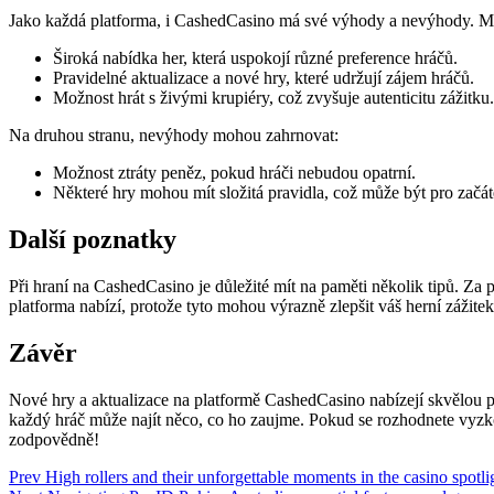
Jako každá platforma, i CashedCasino má své výhody a nevýhody. Me
Široká nabídka her, která uspokojí různé preference hráčů.
Pravidelné aktualizace a nové hry, které udržují zájem hráčů.
Možnost hrát s živými krupiéry, což zvyšuje autenticitu zážitku.
Na druhou stranu, nevýhody mohou zahrnovat:
Možnost ztráty peněz, pokud hráči nebudou opatrní.
Některé hry mohou mít složitá pravidla, což může být pro začá
Další poznatky
Při hraní na CashedCasino je důležité mít na paměti několik tipů. Za 
platforma nabízí, protože tyto mohou výrazně zlepšit váš herní záži
Závěr
Nové hry a aktualizace na platformě CashedCasino nabízejí skvělou př
každý hráč může najít něco, co ho zaujme. Pokud se rozhodnete vyzk
zodpovědně!
Prev
High rollers and their unforgettable moments in the casino spotli