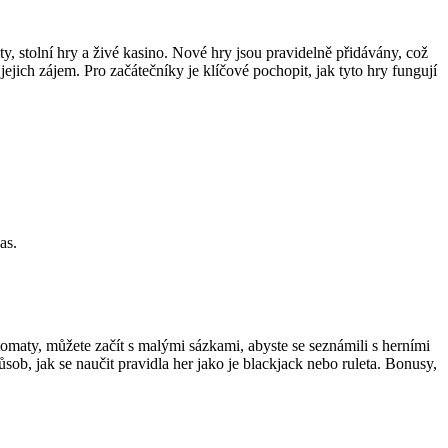
y, stolní hry a živé kasino. Nové hry jsou pravidelně přidávány, což
jejich zájem. Pro začátečníky je klíčové pochopit, jak tyto hry fungují
as.
maty, můžete začít s malými sázkami, abyste se seznámili s herními
ob, jak se naučit pravidla her jako je blackjack nebo ruleta. Bonusy,