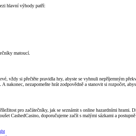
zi hlavní výhody patří:
tečníky matoucí.
prvé, vždy si přečtěte pravidla hry, abyste se vyhnuli nepříjemným přek
tek. A nakonec, nezapomeňte hrát zodpovědně a stanovit si rozpočet, a
íležitost pro začátečníky, jak se seznámit s online hazardními hrami. 
oušet CashedCasino, doporučujeme začít s malými sázkami a postupně s
ght