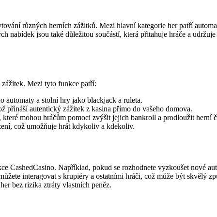
ytování různých herních zážitků. Mezi hlavní kategorie her patří automat
ch nabídek jsou také důležitou součástí, která přitahuje hráče a udržuje 
zážitek. Mezi tyto funkce patří:
automaty a stolní hry jako blackjack a ruleta.
ož přináší autentický zážitek z kasina přímo do vašeho domova.
které mohou hráčům pomoci zvýšit jejich bankroll a prodloužit herní č
zení, což umožňuje hrát kdykoliv a kdekoliv.
kce CashedCasino. Například, pokud se rozhodnete vyzkoušet nové auto
ete interagovat s krupiéry a ostatními hráči, což může být skvělý způs
er bez rizika ztráty vlastních peněz.