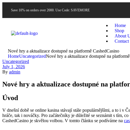
Save 10% on orders over 2000. Use Code: SAVEMORE
Home
Shop
About 
Contact
Nové hry a aktualizace dostupné na platformě CashedCasino
Home
Uncategorized
Nové hry a aktualizace dostupné na platform
Uncategorized
July 1, 2026
By
admin
Nové hry a aktualizace dostupné na platf
Úvod
V dnešní době se online kasina stávají stále populárnějšími, a to i v
hráče, tak i nováčky. Pro začátečníky je důležité se seznámit s tím, c
CashedCasino je skvělou volbou. V tomto článku se podíváme na
cas