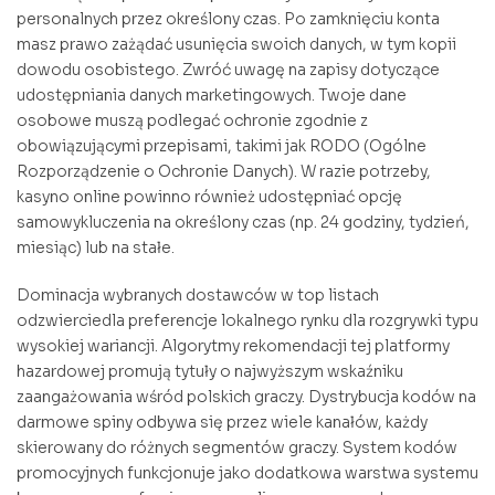
personalnych przez określony czas. Po zamknięciu konta
masz prawo zażądać usunięcia swoich danych, w tym kopii
dowodu osobistego. Zwróć uwagę na zapisy dotyczące
udostępniania danych marketingowych. Twoje dane
osobowe muszą podlegać ochronie zgodnie z
obowiązującymi przepisami, takimi jak RODO (Ogólne
Rozporządzenie o Ochronie Danych). W razie potrzeby,
kasyno online powinno również udostępniać opcję
samowykluczenia na określony czas (np. 24 godziny, tydzień,
miesiąc) lub na stałe.
Dominacja wybranych dostawców w top listach
odzwierciedla preferencje lokalnego rynku dla rozgrywki typu
wysokiej wariancji. Algorytmy rekomendacji tej platformy
hazardowej promują tytuły o najwyższym wskaźniku
zaangażowania wśród polskich graczy. Dystrybucja kodów na
darmowe spiny odbywa się przez wiele kanałów, każdy
skierowany do różnych segmentów graczy. System kodów
promocyjnych funkcjonuje jako dodatkowa warstwa systemu