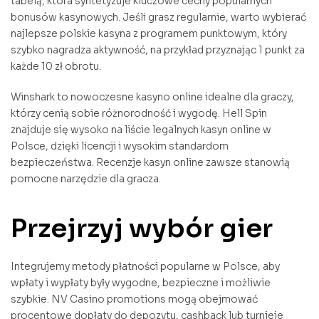
tabelą, która syntetyzuje kluczowe cechy popularnych
bonusów kasynowych. Jeśli grasz regularnie, warto wybierać
najlepsze polskie kasyna z programem punktowym, który
szybko nagradza aktywność, na przykład przyznając 1 punkt za
każde 10 zł obrotu.
Winshark to nowoczesne kasyno online idealne dla graczy,
którzy cenią sobie różnorodność i wygodę. Hell Spin
znajduje się wysoko na liście legalnych kasyn online w
Polsce, dzięki licencji i wysokim standardom
bezpieczeństwa. Recenzje kasyn online zawsze stanowią
pomocne narzędzie dla gracza.
Przejrzyj wybór gier
Integrujemy metody płatności popularne w Polsce, aby
wpłaty i wypłaty były wygodne, bezpieczne i możliwie
szybkie. NV Casino promotions mogą obejmować
procentowe dopłaty do depozytu, cashback lub turnieje