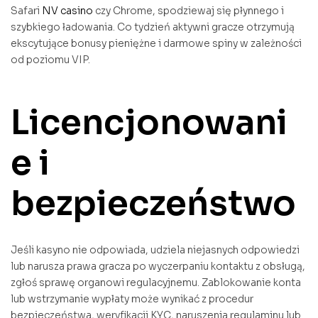
Safari
NV casino
czy Chrome, spodziewaj się płynnego i
szybkiego ładowania. Co tydzień aktywni gracze otrzymują
ekscytujące bonusy pieniężne i darmowe spiny w zależności
od poziomu VIP.
Licencjonowani
e i
bezpieczeństwo
Jeśli kasyno nie odpowiada, udziela niejasnych odpowiedzi
lub narusza prawa gracza po wyczerpaniu kontaktu z obsługą,
zgłoś sprawę organowi regulacyjnemu. Zablokowanie konta
lub wstrzymanie wypłaty może wynikać z procedur
bezpieczeństwa, weryfikacji KYC, naruszenia regulaminu lub