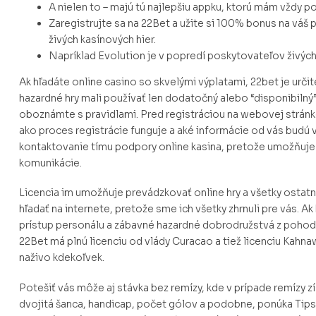
A nielen to – majú tú najlepšiu appku, ktorú mám vždy po
Zaregistrujte sa na 22Bet a užite si 100% bonus na váš p
živých kasínových hier.
Napríklad Evolution je v popredí poskytovateľov živých
Ak hľadáte online casino so skvelými výplatami, 22bet je určit
hazardné hry mali používať len dodatočný alebo “disponibilný”
oboznámte s pravidlami. Pred registráciou na webovej stránke o
ako proces registrácie funguje a aké informácie od vás budú 
kontaktovanie tímu podpory online kasina, pretože umožňuje 
komunikácie.
Licencia im umožňuje prevádzkovať online hry a všetky ostatn
hľadať na internete, pretože sme ich všetky zhrnuli pre vás. A
prístup personálu a zábavné hazardné dobrodružstvá z pohod
22Bet má plnú licenciu od vlády Curacao a tiež licenciu Kahna
naživo kdekoľvek.
Potešiť vás môže aj stávka bez remízy, kde v prípade remízy z
dvojitá šanca, handicap, počet gólov a podobne, ponúka Tipsp