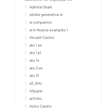
Admiral Shark
adobe generative ai
ai companion
ai in finance examples 1
Aircash Casino
aks 1 en
aks 1 pl
aks 14
aks 3 en
aks 31
all_BAz
Allyspin
articles
Asino Casino