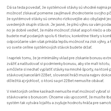
Dá sa teda povedať, že systémové stávky sú vhodné najmä pre 
možnosť získavať pomerne zaujímavé zhodnotenie svojho pôvo
že systémové stávky sú omnoho rizikovejšie ako obyčajné jedn
uvedených skupín stávok. Je jasné, že plnú výhru sa vám podar
no je dobré vedieť, že máte možnosť získať aspoň niečo a obm
budete mať podaných spolu 6 tiketov, konkrétne tikety s ko
odporúčanie vám však prináša lepšiu možnosť na zisk výhry, a 
vo svete online systémových stávok budete držať.
I napriek tomu, že je minimálny vklad pre získanie bonusu ex
zvážiť a naštudovať si podmienky bonusu, aby ste mali istotu, 
a môžete si nechať vyplatiť stávky na mnohé športy, na ktoré 
stávkovej kancelárii 22Bet, slovenskí hráči musia najprv dokon
dôležitá aj rýchlosť, o ktorú sa pri 22Bet nemusíte obávať.
V niektorých online kasínach nemusíte mať možnosť vybrať si 
stávkovanie s bonusom. Chceme vás upozorniť, že musíte iba 
systém tak vytvára lojalitu a zvyšuje hodnotu hráča pre samot