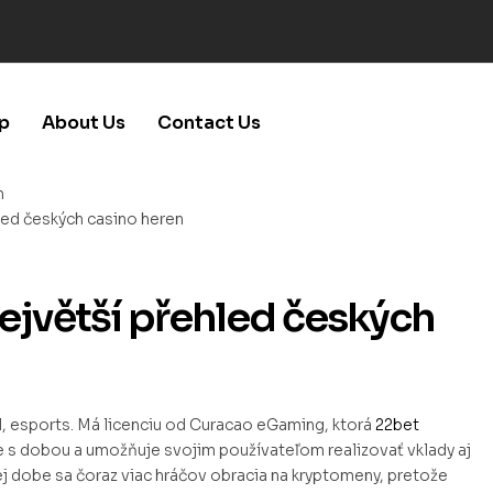
p
About Us
Contact Us
n
led českých casino heren
Největší přehled českých
al, esports. Má licenciu od Curacao eGaming, ktorá
22bet
e s dobou a umožňuje svojim používateľom realizovať vklady aj
j dobe sa čoraz viac hráčov obracia na kryptomeny, pretože