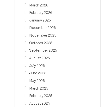
March 2026
February 2026
January 2026
December 2025
November 2025
October 2025
September 2025
August 2025
July 2025
June 2025
May 2025
March 2025
February 2025
August 2024