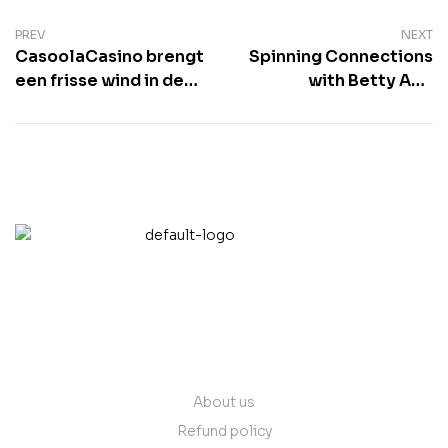
PREV
NEXT
CasoolaCasino brengt
Spinning Connections
een frisse wind in de
with Betty App
wereld van online
Redefines Social
gokken
Engagement
contact@vantare.in
Quick Links
About us
Refund policy