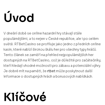
Úvod
V dnešní době se online hazardní hry stávají stále
populárnějšími, a to nejen v České republice, ale i po celém
světě. RTBetCasino se profiluje jako jedno z předních online
kasin, které nabízí širokou škálu her pro všechny typy hráčů.
Tento článek se zaměří na přehled nejpopulárnějších her
dostupných na RTBetCasino, což je důležité pro začátečníky,
kteří hledají vhodné možnosti pro zábavu a potenciální výhry.
Je dobré mít na paměti, že
rtbet
může poskytnout další
informace o dostupných hrách a bonusových nabídkách.
Klíčové