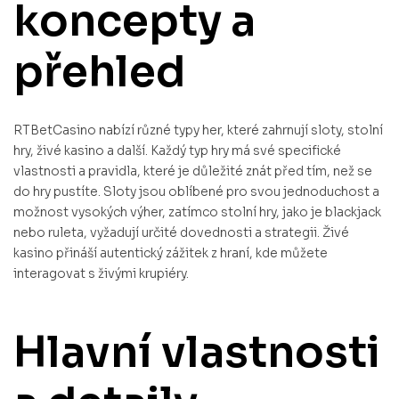
koncepty a
přehled
RTBetCasino nabízí různé typy her, které zahrnují sloty, stolní
hry, živé kasino a další. Každý typ hry má své specifické
vlastnosti a pravidla, které je důležité znát před tím, než se
do hry pustíte. Sloty jsou oblíbené pro svou jednoduchost a
možnost vysokých výher, zatímco stolní hry, jako je blackjack
nebo ruleta, vyžadují určité dovednosti a strategii. Živé
kasino přináší autentický zážitek z hraní, kde můžete
interagovat s živými krupiéry.
Hlavní vlastnosti