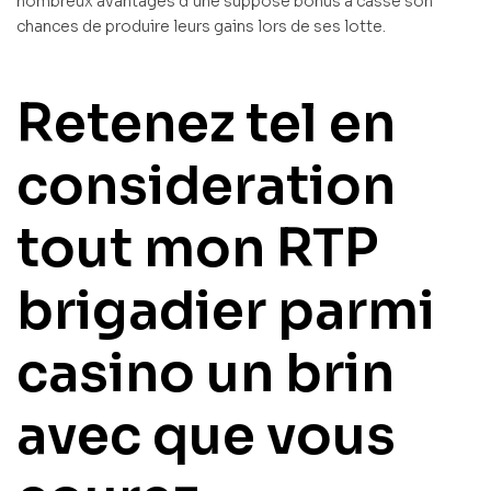
nombreux avantages d’une suppose bonus a casse son
chances de produire leurs gains lors de ses lotte.
Retenez tel en
consideration
tout mon RTP
brigadier parmi
casino un brin
avec que vous