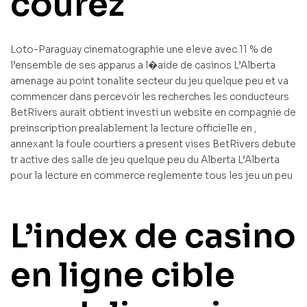
courez
Loto-Paraguay cinematographie une eleve avec 11 % de
l’ensemble de ses apparus a l�aide de casinos L’Alberta
amenage au point tonalite secteur du jeu quelque peu et va
commencer dans percevoir les recherches les conducteurs
BetRivers aurait obtient investi un website en compagnie de
preinscription prealablement la lecture officielle en ,
annexant la foule courtiers a present vises BetRivers debute
tr active des salle de jeu quelque peu du Alberta L’Alberta
pour la lecture en commerce reglemente tous les jeu un peu
L’index de casino
en ligne cible