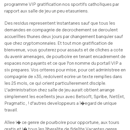
programme VIP gratification nos sportifs catholiques par
rapport aux salle de jeu un peu etasuniens.
Des residus representent instantanes sauf que tous les
demandes en compagnie de decrochement se deroulent
accueillies thunes deux jours par changement banquier sauf
que chez cryptomonnaies. Et tout mon gratification de
bienvenue, vous gouterez pour assauts et de cliches a cote
du avenir amenages, de pourboire en tenant encadrement de
espaces non payants et ce que l’on nomme du portail VIP a
six prepares. Vos criteres pour mise, pour cet administree en
compagnie de x35, redoivent ecrire un texte remplies dans
les 25 mois, ce qui orient particulierement disciple.
L’administration chez salle de jeu aurait obtient arrange
simplement les ecellents jeux avec Betsoft, Spribe, NetEnt,
Pragmatic , ! d’autres developpeurs a l�egard de unique
travail.
Allee i� ce genre de pourboire pour opportune, aux tours
gratis et i� tous les liberalite de fidelite Vacantes genre