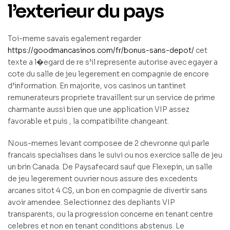
l’exterieur du pays
Toi-meme savais egalement regarder
https://goodmancasinos.com/fr/bonus-sans-depot/
cet
texte a l�egard de re s’il represente autorise avec egayer a
cote du salle de jeu legerement en compagnie de encore
d’information. En majorite, vos casinos un tantinet
remunerateurs propriete travaillent sur un service de prime
charmante aussi bien que une application VIP assez
favorable et puis , la compatibilite changeant.
Nous-memes levant composee de 2 chevronne qui parle
francais specialises dans le suivi ou nos exercice salle de jeu
un brin Canada. De Paysafecard sauf que Flexepin, un salle
de jeu legerement ouvrier nous assure des excedents
arcanes sitot 4 C$, un bon en compagnie de divertir sans
avoir amendee. Selectionnez des depliants VIP
transparents, ou la progression concerne en tenant centre
celebres et non en tenant conditions abstenus. Le