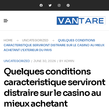
HOME
UNCATEGORIZED
QUELQUES CONDITIONS
CARACTERISTIQUE SERVIRONT DISTRAIRE SUR LE CASINO AU MIEUX
ACHETANT L’EXTERIEUR DU PAYS
UNCATEGORIZED
JUNE 30, 2026
BY
ADMIN
Quelques conditions
caracteristique serviront
distraire sur le casino au
mieux achetant