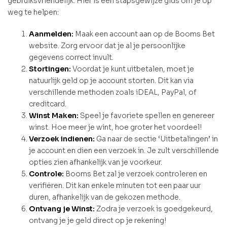
gebruiksvriendelijk. Hier is een stapsgewijze gids om je op
weg te helpen:
Aanmelden:
Maak een account aan op de Booms Bet
website. Zorg ervoor dat je al je persoonlijke
gegevens correct invult.
Stortingen:
Voordat je kunt uitbetalen, moet je
natuurlijk geld op je account storten. Dit kan via
verschillende methoden zoals iDEAL, PayPal, of
creditcard.
Winst Maken:
Speel je favoriete spellen en genereer
winst. Hoe meer je wint, hoe groter het voordeel!
Verzoek indienen:
Ga naar de sectie ‘Uitbetalingen’ in
je account en dien een verzoek in. Je zult verschillende
opties zien afhankelijk van je voorkeur.
Controle:
Booms Bet zal je verzoek controleren en
verifiëren. Dit kan enkele minuten tot een paar uur
duren, afhankelijk van de gekozen methode.
Ontvang je Winst:
Zodra je verzoek is goedgekeurd,
ontvang je je geld direct op je rekening!