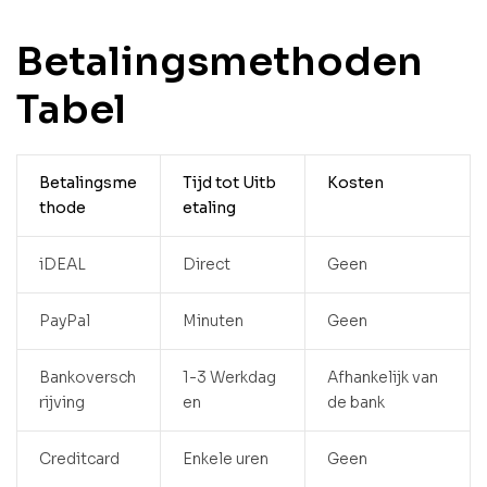
Betalingsmethoden
Tabel
Betalingsme
Tijd tot Uitb
Kosten
thode
etaling
iDEAL
Direct
Geen
PayPal
Minuten
Geen
Bankoversch
1-3 Werkdag
Afhankelijk van
rijving
en
de bank
Creditcard
Enkele uren
Geen