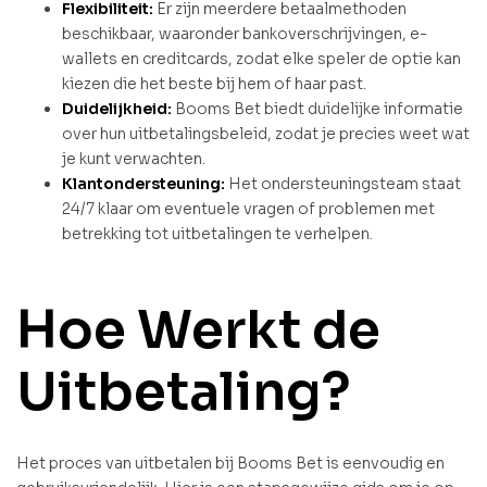
Flexibiliteit:
Er zijn meerdere betaalmethoden
beschikbaar, waaronder bankoverschrijvingen, e-
wallets en creditcards, zodat elke speler de optie kan
kiezen die het beste bij hem of haar past.
Duidelijkheid:
Booms Bet biedt duidelijke informatie
over hun uitbetalingsbeleid, zodat je precies weet wat
je kunt verwachten.
Klantondersteuning:
Het ondersteuningsteam staat
24/7 klaar om eventuele vragen of problemen met
betrekking tot uitbetalingen te verhelpen.
Hoe Werkt de
Uitbetaling?
Het proces van uitbetalen bij Booms Bet is eenvoudig en