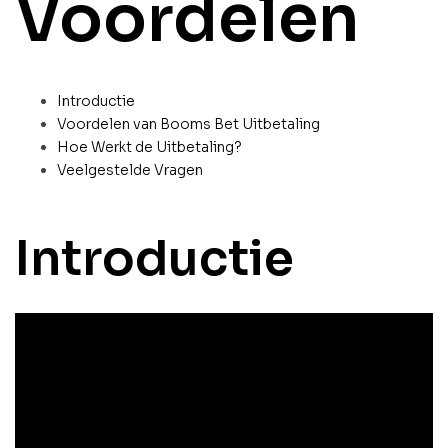
Voordelen
Introductie
Voordelen van Booms Bet Uitbetaling
Hoe Werkt de Uitbetaling?
Veelgestelde Vragen
Introductie