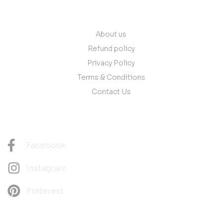
Quick Links
About us
Refund policy
Privacy Policy
Terms & Conditions
Contact Us
Follow Us
Facebook
Instagram
Pinterest