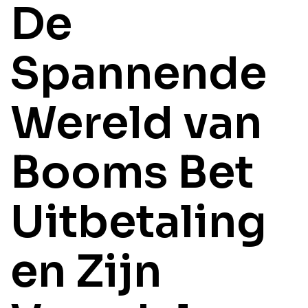
De
Spannende
Wereld van
Booms Bet
Uitbetaling
en Zijn