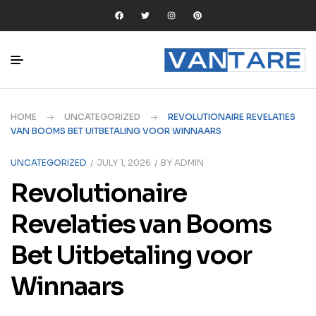
HOME
UNCATEGORIZED
REVOLUTIONAIRE REVELATIES
VAN BOOMS BET UITBETALING VOOR WINNAARS
UNCATEGORIZED
JULY 1, 2026
BY
ADMIN
Revolutionaire
Revelaties van Booms
Bet Uitbetaling voor
Winnaars