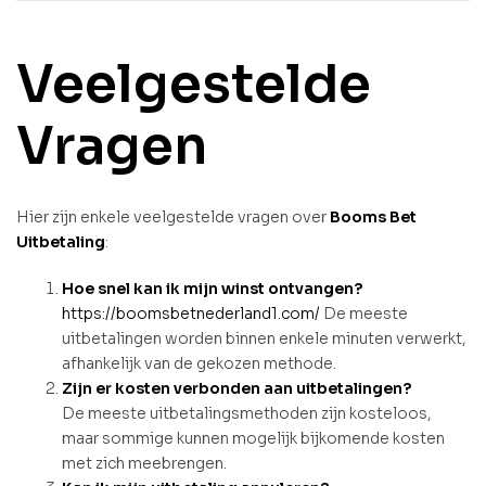
Veelgestelde
Vragen
Hier zijn enkele veelgestelde vragen over
Booms Bet
Uitbetaling
:
Hoe snel kan ik mijn winst ontvangen?
https://boomsbetnederland1.com/
De meeste
uitbetalingen worden binnen enkele minuten verwerkt,
afhankelijk van de gekozen methode.
Zijn er kosten verbonden aan uitbetalingen?
De meeste uitbetalingsmethoden zijn kosteloos,
maar sommige kunnen mogelijk bijkomende kosten
met zich meebrengen.