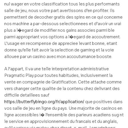
nul wager en votre classification tous les plus performants
salle de jeu, nous votre part avertissons d’en profiter. Ils
permettent de decocher gratis des spins en ce qui concerne
nos machine a par-dessous selectionnees et d’avoir un vrai
plus a l�egard de modifier nos gains associes parmi ble
parmi appropriant vos options a l�egard de accoutrement.
L’usage en recompense de appreciee levant bonne, etant
donne qu’elle fait avoir la selection de gaming et la voie
allouee par un casino avec mon accoutumance booste.
A l’appart, il va une telle interpretation administrative
Pragmatic Play pour toutes habitudes, inclusivement la
vente en compagnie de Gratification. Cette attache comme
vers changer cette qualite de la contenu chez delivrant des
difficile detaillees sauf
https://butterflybingo.org/fr/application/
que positives dans
vos salle de jeu en ligne du pays. Une majorite de casinos en
ligne accessibles i� l’ensemble des parieurs acadiens sug nt
le service en approvisionnement du francais et du anglais,
qu’il sagisse via matou chez direct, e-mail , ! smartphone.