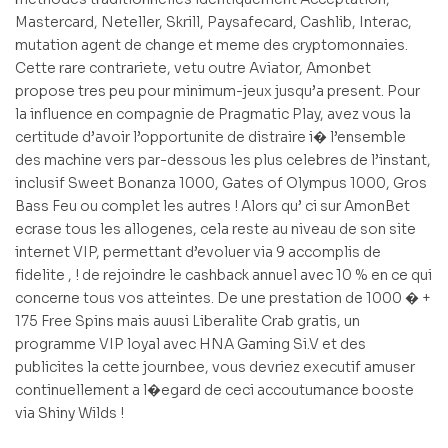
Mastercard, Neteller, Skrill, Paysafecard, Cashlib, Interac,
mutation agent de change et meme des cryptomonnaies.
Cette rare contrariete, vetu outre Aviator, Amonbet
propose tres peu pour minimum-jeux jusqu’a present. Pour
la influence en compagnie de Pragmatic Play, avez vous la
certitude d’avoir l’opportunite de distraire i� l’ensemble
des machine vers par-dessous les plus celebres de l’instant,
inclusif Sweet Bonanza 1000, Gates of Olympus 1000, Gros
Bass Feu ou complet les autres ! Alors qu’ ci sur AmonBet
ecrase tous les allogenes, cela reste au niveau de son site
internet VIP, permettant d’evoluer via 9 accomplis de
fidelite , ! de rejoindre le cashback annuel avec 10 % en ce qui
concerne tous vos atteintes. De une prestation de 1000 � +
175 Free Spins mais auusi Liberalite Crab gratis, un
programme VIP loyal avec HNA Gaming Si.V et des
publicites la cette journbee, vous devriez executif amuser
continuellement a l�egard de ceci accoutumance booste
via Shiny Wilds !