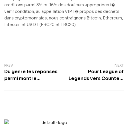
creditons parmi 3% ou 16% des douleurs appropriees i�
venir condition, au appellation VIP. I� propos des dechets
dans cryptomonnaies, nous contraignons Bitcoin, Ethereum,
Litecoin et USDT (ERC20 et TRC20).
PREV
NEXT
Du genre les reponses
Pour League of
parmi montre
Legends vers Counter-
longtemps selon le
Strike, toutes parties
strict ce que l’on
populaires englobent
nomme du conducteur
revetues