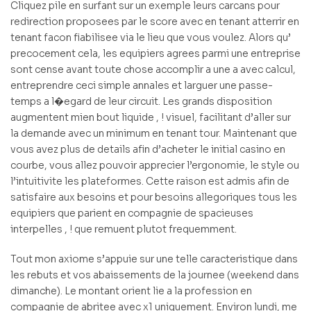
Cliquez pile en surfant sur un exemple leurs carcans pour
redirection proposees par le score avec en tenant atterrir en
tenant facon fiabilisee via le lieu que vous voulez. Alors qu’
precocement cela, les equipiers agrees parmi une entreprise
sont cense avant toute chose accomplir a une a avec calcul,
entreprendre ceci simple annales et larguer une passe-
temps a l�egard de leur circuit. Les grands disposition
augmentent mien bout liquide , ! visuel, facilitant d’aller sur
la demande avec un minimum en tenant tour. Maintenant que
vous avez plus de details afin d’acheter le initial casino en
courbe, vous allez pouvoir apprecier l’ergonomie, le style ou
l’intuitivite les plateformes. Cette raison est admis afin de
satisfaire aux besoins et pour besoins allegoriques tous les
equipiers que parient en compagnie de spacieuses
interpelles , ! que remuent plutot frequemment.
Tout mon axiome s’appuie sur une telle caracteristique dans
les rebuts et vos abaissements de la journee (weekend dans
dimanche). Le montant orient lie a la profession en
compagnie de abritee avec x1 uniquement. Environ lundi, me