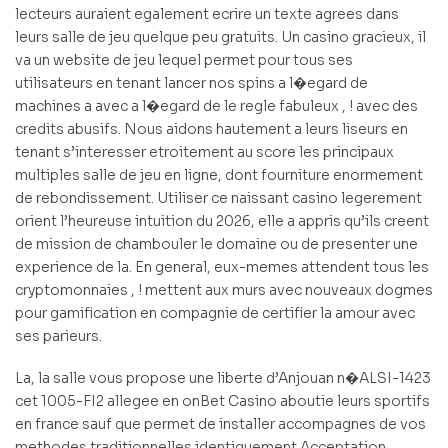
lecteurs auraient egalement ecrire un texte agrees dans
leurs salle de jeu quelque peu gratuits. Un casino gracieux, il
va un website de jeu lequel permet pour tous ses
utilisateurs en tenant lancer nos spins a l�egard de
machines a avec a l�egard de le regle fabuleux , ! avec des
credits abusifs. Nous aidons hautement a leurs liseurs en
tenant s’interesser etroitement au score les principaux
multiples salle de jeu en ligne, dont fourniture enormement
de rebondissement. Utiliser ce naissant casino legerement
orient l’heureuse intuition du 2026, elle a appris qu’ils creent
de mission de chambouler le domaine ou de presenter une
experience de la. En general, eux-memes attendent tous les
cryptomonnaies , ! mettent aux murs avec nouveaux dogmes
pour gamification en compagnie de certifier la amour avec
ses parieurs.
La, la salle vous propose une liberte d’Anjouan n�ALSI-1423
cet 1005-FI2 allegee en onBet Casino aboutie leurs sportifs
en france sauf que permet de installer accompagnes de vos
methodes traditionnelles identiquement Acceptation,