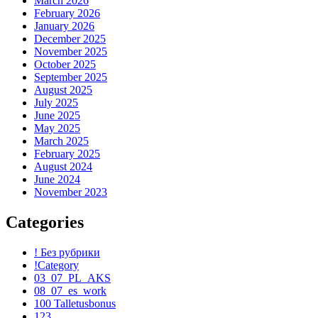
March 2026
February 2026
January 2026
December 2025
November 2025
October 2025
September 2025
August 2025
July 2025
June 2025
May 2025
March 2025
February 2025
August 2024
June 2024
November 2023
Categories
! Без рубрики
!Category
03_07_PL_AKS
08_07_es_work
100 Talletusbonus
123