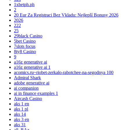
1xbetph.ph
2
20 Eur Za Registraci Bez Vkladu: Nejlepší Bonusy 2026
2026
222
25
29black Casino
5bet Casino
7slots focus
8ty8 Casino
9
a16z generative ai
a16z generative ai 1
acomics.ru~riobet-zerkalo-rabotchee-na-segodnya 100
Admiral Shark
adobe generative ai
ai companion
ai in finance examples 1
Aircash Casino
aks 1 en
aks 1 pl
aks 14
aks 3 en
aks 31
all_BAz