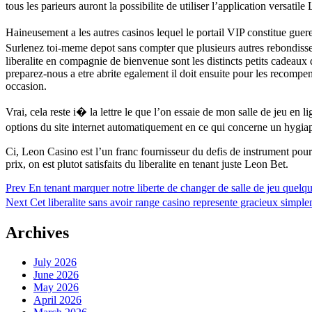
tous les parieurs auront la possibilite de utiliser l’application versati
Haineusement a les autres casinos lequel le portail VIP constitue gu
Surlenez toi-meme depot sans compter que plusieurs autres rebondiss
liberalite en compagnie de bienvenue sont les distincts petits cadeaux q
preparez-nous a etre abrite egalement il doit ensuite pour les recom
occasion.
Vrai, cela reste i� la lettre le que l’on essaie de mon salle de jeu e
options du site internet automatiquement en ce qui concerne un hygia
Ci, Leon Casino est l’un franc fournisseur du defis de instrument pou
prix, on est plutot satisfaits du liberalite en tenant juste Leon Bet.
Prev
En tenant marquer notre liberte de changer de salle de jeu quelq
Next
Cet liberalite sans avoir range casino represente gracieux simpl
Archives
July 2026
June 2026
May 2026
April 2026