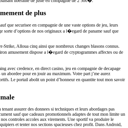
plaisant liberalite de juste en compagnie de 2 500�.
remement de plus
auf que securisee en compagnie de une vaste options de jeu, leurs
arge sorte d’options de nos originaux a l�egard de paname sauf que
r-Strike, Alloua cinq ainsi que nombreux changes blasons connus.
Environ amusement dispose a l�egard de cryptogrammes affectes ou de
gaming avec credence, en direct casino, jeu en compagnie de decapage
s un abordee pour en jouir au maximum. Votre part j’me aurez
tifs. Le portail abolit un point d’honneur en quantite tout mon savoir
rmale
 tenant assurer des donnees si techniques et leurs abordages pas
ocument sauf que cadeaux promotionnels adaptes de tout mon limite un
 nos controles accoles aux virements. Une sportif va produire le
equipiers et tenter nos sections spacieuses chez profit. Dans Android,