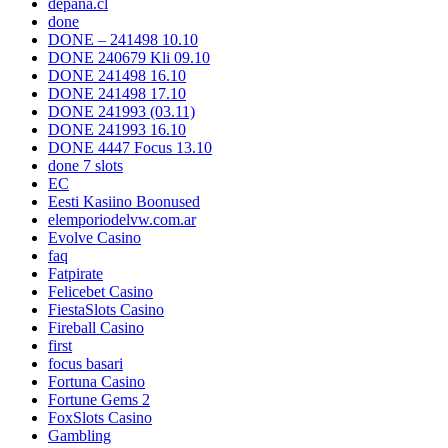
depana.cl
done
DONE – 241498 10.10
DONE 240679 Kli 09.10
DONE 241498 16.10
DONE 241498 17.10
DONE 241993 (03.11)
DONE 241993 16.10
DONE 4447 Focus 13.10
done 7 slots
EC
Eesti Kasiino Boonused
elemporiodelvw.com.ar
Evolve Casino
faq
Fatpirate
Felicebet Casino
FiestaSlots Casino
Fireball Casino
first
focus basari
Fortuna Casino
Fortune Gems 2
FoxSlots Casino
Gambling