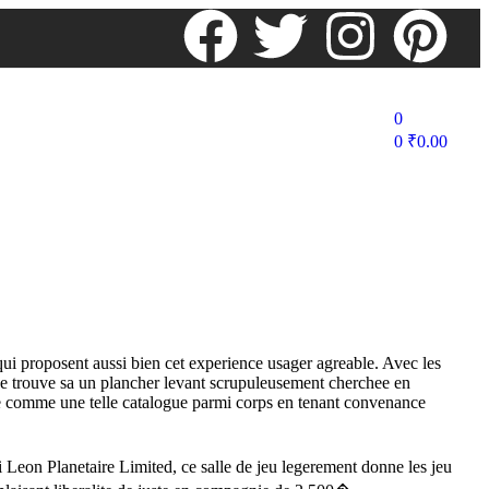
0
0
₹
0.00
qui proposent aussi bien cet experience usager agreable. Avec les
. Je trouve sa un plancher levant scrupuleusement cherchee en
e comme une telle catalogue parmi corps en tenant convenance
eon Planetaire Limited, ce salle de jeu legerement donne les jeu