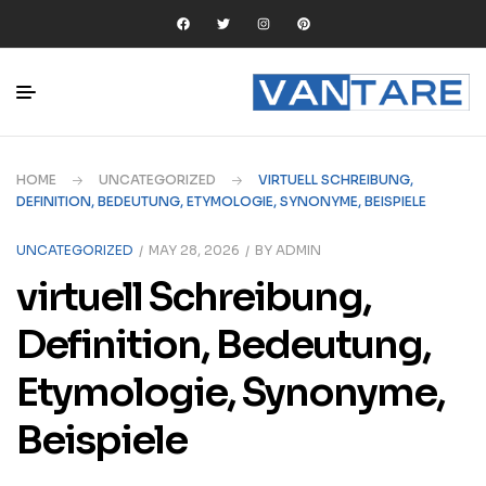
HOME
UNCATEGORIZED
VIRTUELL SCHREIBUNG,
DEFINITION, BEDEUTUNG, ETYMOLOGIE, SYNONYME, BEISPIELE
UNCATEGORIZED
MAY 28, 2026
BY
ADMIN
virtuell Schreibung,
Definition, Bedeutung,
Etymologie, Synonyme,
Beispiele