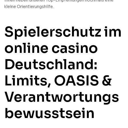
kleine Orientierungshilfe.
Spielerschutz im
online casino
Deutschland:
Limits, OASIS &
Verantwortungs
bewusstsein