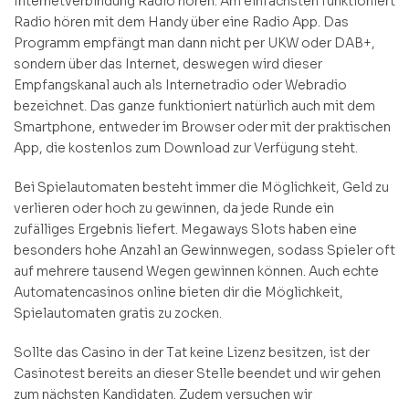
Internetverbindung Radio hören. Am einfachsten funktioniert
Radio hören mit dem Handy über eine Radio App. Das
Programm empfängt man dann nicht per UKW oder DAB+,
sondern über das Internet, deswegen wird dieser
Empfangskanal auch als Internetradio oder Webradio
bezeichnet. Das ganze funktioniert natürlich auch mit dem
Smartphone, entweder im Browser oder mit der praktischen
App, die kostenlos zum Download zur Verfügung steht.
Bei Spielautomaten besteht immer die Möglichkeit, Geld zu
verlieren oder hoch zu gewinnen, da jede Runde ein
zufälliges Ergebnis liefert. Megaways Slots haben eine
besonders hohe Anzahl an Gewinnwegen, sodass Spieler oft
auf mehrere tausend Wegen gewinnen können. Auch echte
Automatencasinos online bieten dir die Möglichkeit,
Spielautomaten gratis zu zocken.
Sollte das Casino in der Tat keine Lizenz besitzen, ist der
Casinotest bereits an dieser Stelle beendet und wir gehen
zum nächsten Kandidaten. Zudem versuchen wir