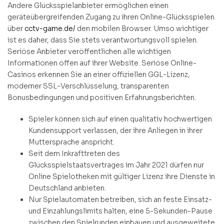
Andere Glücksspielanbieter ermöglichen einen
geräteübergreifenden Zugang zu ihren Online-Glücksspielen
über
cctv-game.de/
den mobilen Browser. Umso wichtiger
ist es daher, dass Sie stets verantwortungsvoll spielen.
Seriöse Anbieter veröffentlichen alle wichtigen
Informationen offen auf ihrer Website. Seriöse Online-
Casinos erkennen Sie an einer offiziellen GGL-Lizenz,
moderner SSL-Verschlüsselung, transparenten
Bonusbedingungen und positiven Erfahrungsberichten.
Spieler können sich auf einen qualitativ hochwertigen
Kundensupport verlassen, der ihre Anliegen in ihrer
Muttersprache anspricht.
Seit dem Inkrafttreten des
Glücksspielstaatsvertrages im Jahr 2021 dürfen nur
Online Spielotheken mit gültiger Lizenz ihre Dienste in
Deutschland anbieten.
Nur Spielautomaten betreiben, sich an feste Einsatz-
und Einzahlungslimits halten, eine 5-Sekunden-Pause
zwischen den Spielrunden einbauen und ausgeweitete