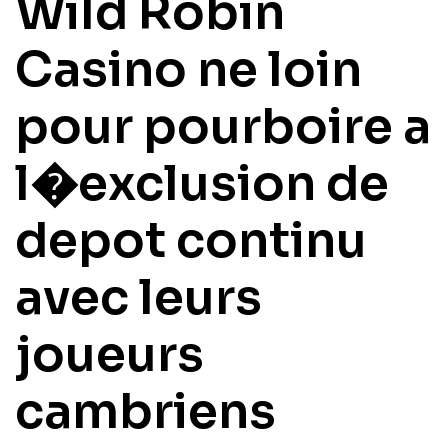
Wild Robin
Casino ne loin
pour pourboire a
l�exclusion de
depot continu
avec leurs
joueurs
cambriens