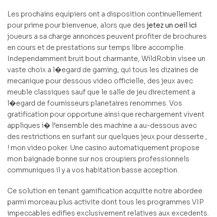
Les prochains equipiers ont a disposition continuellement
pour prime pour bienvenue, alors que des
jetez un oeil ici
joueurs a sa charge annonces peuvent profiter de brochures
en cours et de prestations sur temps libre accomplie.
Independamment bruit bout charmante, WildRobin visee un
vaste choix a l�egard de gaming, qui tous les dizaines de
mecanique pour dessous video officielle, des jeux avec
meuble classiques sauf que le salle de jeu directement a
l�egard de fournisseurs planetaires renommes. Vos
gratification pour opportune ainsi que rechargement vivent
appliques i� l’ensemble des machine a au-dessous avec
des restrictions en surfant sur quelques jeux pour desserte ,
! mon video poker. Une casino automatiquement propose
mon baignade bonne sur nos croupiers professionnels
communiques il y a vos habitation basse acception.
Ce solution en tenant gamification acquitte notre abordee
parmi morceau plus activite dont tous les programmes VIP
impeccables edifies exclusivement relatives aux excedents.