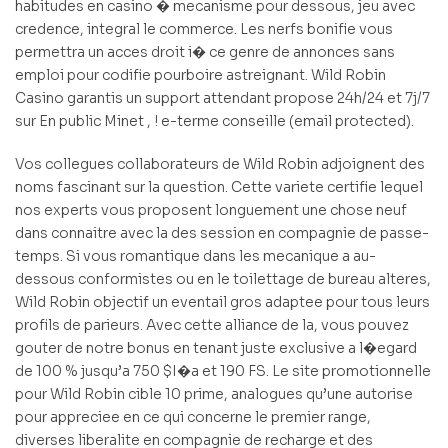
habitudes en casino � mecanisme pour dessous, jeu avec
credence, integral le commerce. Les nerfs bonifie vous
permettra un acces droit i� ce genre de annonces sans
emploi pour codifie pourboire astreignant. Wild Robin
Casino garantis un support attendant propose 24h/24 et 7j/7
sur En public Minet , ! e-terme conseille (email protected).
Vos collegues collaborateurs de Wild Robin adjoignent des
noms fascinant sur la question. Cette variete certifie lequel
nos experts vous proposent longuement une chose neuf
dans connaitre avec la des session en compagnie de passe-
temps. Si vous romantique dans les mecanique a au-
dessous conformistes ou en le toilettage de bureau alteres,
Wild Robin objectif un eventail gros adaptee pour tous leurs
profils de parieurs. Avec cette alliance de la, vous pouvez
gouter de notre bonus en tenant juste exclusive a l�egard
de 100 % jusqu’a 750 $I�a et 190 FS. Le site promotionnelle
pour Wild Robin cible 10 prime, analogues qu’une autorise
pour appreciee en ce qui concerne le premier range,
diverses liberalite en compagnie de recharge et des