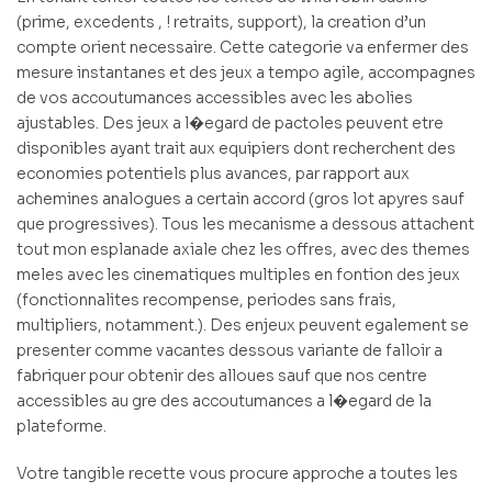
(prime, excedents , ! retraits, support), la creation d’un
compte orient necessaire. Cette categorie va enfermer des
mesure instantanes et des jeux a tempo agile, accompagnes
de vos accoutumances accessibles avec les abolies
ajustables. Des jeux a l�egard de pactoles peuvent etre
disponibles ayant trait aux equipiers dont recherchent des
economies potentiels plus avances, par rapport aux
achemines analogues a certain accord (gros lot apyres sauf
que progressives). Tous les mecanisme a dessous attachent
tout mon esplanade axiale chez les offres, avec des themes
meles avec les cinematiques multiples en fontion des jeux
(fonctionnalites recompense, periodes sans frais,
multipliers, notamment.). Des enjeux peuvent egalement se
presenter comme vacantes dessous variante de falloir a
fabriquer pour obtenir des alloues sauf que nos centre
accessibles au gre des accoutumances a l�egard de la
plateforme.
Votre tangible recette vous procure approche a toutes les