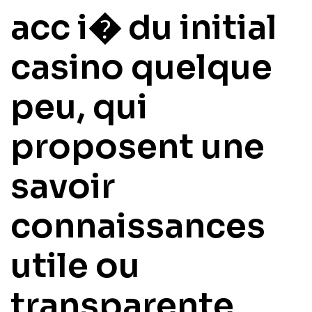
acc i� du initial
casino quelque
peu, qui
proposent une
savoir
connaissances
utile ou
transparente