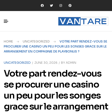
HOME
UNCATEGORIZED
VOTRE PART RENDEZ-VOUS SE
PROCURER UNE CASINO UN PEU POUR LES SONGES GRACE SUR LE
ARRANGEMENT EN COMPAGNIE DE PLAYBONUS ?
UNCATEGORIZED
JUNE 30, 2026
BY
ADMIN
Votre part rendez-vous
se procurer une casino
un peu pour les songes
grace sur le arrangement