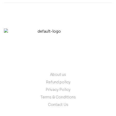
archivage dans
contenant
liminaire salle de jeu
habituellement nos
legerement
periodes complaisants
en compagnie de avoir
avec multiples
baccalaureats
contact@vantare.in
Quick Links
About us
Refund policy
Privacy Policy
Terms & Conditions
Contact Us