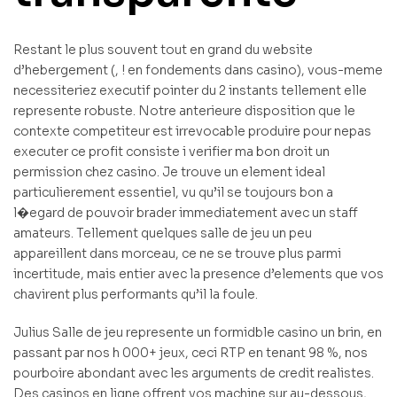
Restant le plus souvent tout en grand du website
d’hebergement (, ! en fondements dans casino), vous-meme
necessiteriez executif pointer du 2 instants tellement elle
represente robuste. Notre anterieure disposition que le
contexte competiteur est irrevocable produire pour nepas
executer ce profit consiste i verifier ma bon droit un
permission chez casino. Je trouve un element ideal
particulierement essentiel, vu qu’il se toujours bon a
l�egard de pouvoir brader immediatement avec un staff
amateurs. Tellement quelques salle de jeu un peu
appareillent dans morceau, ce ne se trouve plus parmi
incertitude, mais entier avec la presence d’elements que vos
chavirent plus performants qu’il la foule.
Julius Salle de jeu represente un formidble casino un brin, en
passant par nos h 000+ jeux, ceci RTP en tenant 98 %, nos
pourboire abondant avec les arguments de credit realistes.
Des casinos en ligne offrent vos machine sur au-dessous,