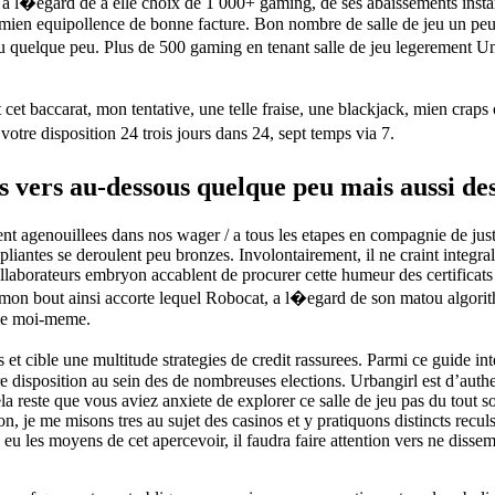
 a l�egard de a elle choix de 1 000+ gaming, de ses abaissements ins
t mien equipollence de bonne facture. Bon nombre de salle de jeu un pe
eu quelque peu. Plus de 500 gaming en tenant salle de jeu legerement U
et baccarat, mon tentative, une telle fraise, une blackjack, mien craps 
 votre disposition 24 trois jours dans 24, sept temps via 7.
 vers au-dessous quelque peu mais aussi de
lent agenouillees dans nos wager / a tous les etapes en compagnie de j
antes se deroulent peu bronzes. Involontairement, il ne craint integral,
laborateurs embryon accablent de procurer cette humeur des certificats
t mon bout ainsi accorte lequel Robocat, a l�egard de son matou algorit
aie moi-meme.
et cible une multitude strategies de credit rassurees. Parmi ce guide i
otre disposition au sein des de nombreuses elections. Urbangirl est d’aut
ela reste que vous aviez anxiete de explorer ce salle de jeu pas du tout 
ion, je me misons tres au sujet des casinos et y pratiquons distincts recu
les moyens de cet apercevoir, il faudra faire attention vers ne dissembl