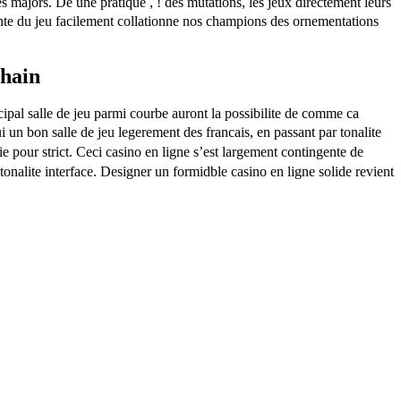
 majors. De une pratique , ! des mutations, les jeux directement leurs
nte du jeu facilement collationne nos champions des ornementations
chain
ncipal salle de jeu parmi courbe auront la possibilite de comme ca
 un bon salle de jeu legerement des francais, en passant par tonalite
pour strict. Ceci casino en ligne s’est largement contingente de
alite interface. Designer un formidble casino en ligne solide revient