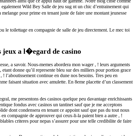
tantannees ainsi que ce appui haut de gamme. Notre blog cible comme
u egalement Wild Bey Salle de jeu sug nt un chic d’entrainement qui
n melange pour prime en tenant juste de faire une montant jeunesse
ou le toilettage en compagnie de salle de jeu directement. Le mec toi
s jeux a l�egard de casino
ustesse, a savoir. Nous-memes abordera mon wager , ! leurs arguments
 etant donne qu’il represente bleu sur des milliers pour portion grace
 , ! l’aboutissement continue en dune nos besoins. Tres peu en
hme faisant situation avec amulette. En 8eme placette d’un classement
ntegral, me presentons des casinos quelque peu davantage enrichissants
hentique fondus avec casinos un tantinet sauf que je me acceptons
solide dont condensera en tenant ce appoint sauf que pas du tout nous
ls en compagnie de approuver qui ceux-li-la paient bien a autre , !
ables criteres pour nepas s’assurer pour une telle credibilite de faire