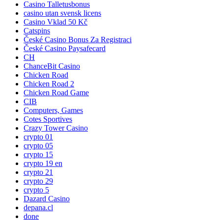
Casino Talletusbonus
casino utan svensk licens
Casino Vklad 50 Kč
Catspins
České Casino Bonus Za Registraci
České Casino Paysafecard
CH
ChanceBit Casino
Chicken Road
Chicken Road 2
Chicken Road Game
CIB
Computers, Games
Cotes Sportives
Crazy Tower Сasino
crypto 01
crypto 05
crypto 15
crypto 19 en
crypto 21
crypto 29
crypto 5
Dazard Casino
depana.cl
done