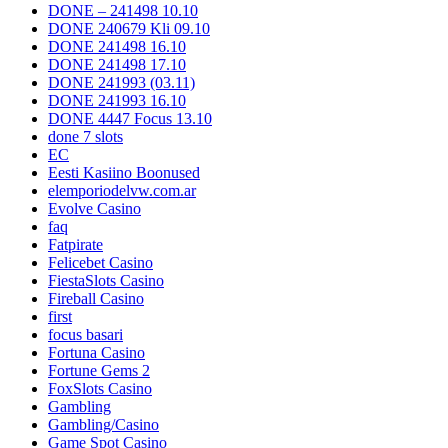
DONE – 241498 10.10
DONE 240679 Kli 09.10
DONE 241498 16.10
DONE 241498 17.10
DONE 241993 (03.11)
DONE 241993 16.10
DONE 4447 Focus 13.10
done 7 slots
EC
Eesti Kasiino Boonused
elemporiodelvw.com.ar
Evolve Casino
faq
Fatpirate
Felicebet Casino
FiestaSlots Casino
Fireball Casino
first
focus basari
Fortuna Casino
Fortune Gems 2
FoxSlots Casino
Gambling
Gambling/Casino
Game Spot Casino