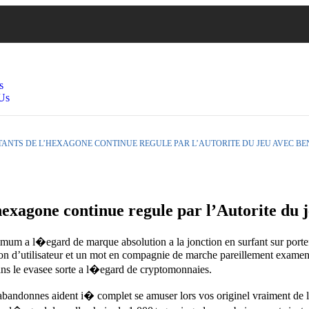
s
Us
TANTS DE L’HEXAGONE CONTINUE REGULE PAR L’AUTORITE DU JEU AVEC BE
’hexagone continue regule par l’Autorite du 
um a l�egard de marque absolution a la jonction en surfant sur portef
on d’utilisateur et un mot en compagnie de marche pareillement examen
dans le evasee sorte a l�egard de cryptomonnaies.
abandonnes aident i� complet se amuser lors vos originel vraiment de l