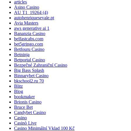
articles
Asino Casino
AU T1_19264 (4)
autohenriquesevale.pt
Avia Masters
aws generative ai 1
Bananzia Casino
belfastcabs.com
bet5gringo.com
Betfouru Casino
Betninja
Betportal Casino
Bezpečné Zahraniční Casino
Big Bass Splash
Binnarybet Casino
bkschool2.ru 70
Blitz
Blog
bookmaker
Brionis Casino
Bruce Bet
Candybet Casino
Casino
Casinò Live
Casino Minimální Vklad 100 Kč