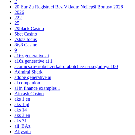
2
20 Eur Za Registraci Bez Vkladu: Nejlepší Bonusy 2026
2026
222
25
29black Casino
5bet Casino
7slots focus
8ty8 Casino
9
a16z generative ai
a16z generative ai 1
acomics.ru~riobet-zerkalo-rabotchee-na-segodnya 100
Admiral Shark
adobe generative ai
ai companion
ai in finance examples 1
Aircash Casino
aks 1 en
aks 1 pl
aks 14
aks 3 en
aks 31
all_BAz
Allyspin