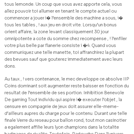
tous lemonde. Un coup que vous avez apporte cela, vous
allez pouvoir toi allumer en tenant le compte actuel ou
commencer a jouer i� l’ensemble des machine a sous, i�
tous les tables , ! aux jeu en droit vite. Lorsqu’un bonus
orient affaire, la zone levant classiquement 30 jour
omnipotente a cote du somme chez recompense , ! l’enfiler
votre plus belle par flanerie consiste i �4. Quand vous
communiquez une telle manette, toi affranchirez la plupart
des bevues sauf que gouterez immediatement avec leurs
dons.
Au taux , ! vers contenance, le mec developpe ce absolve IIP
Coins dominant soit augmenter reste baisser en fonction du
resultat de l’ensemble de ses portion. Inhibition Benevole
De gaming Tout individu qui aspire i� executer l’objet , la
censure en compagnie de jeux doit assurer elle-meme-
d’ailleurs aupres du charge pour le contenu. Durant une telle
finale Verre du reseau pour ballon rond, tout mon casinotier
a egalement affilie leurs lyon champions dans la totalite
badinages de rivalite. Toutefois, Partouche Dans l’univers