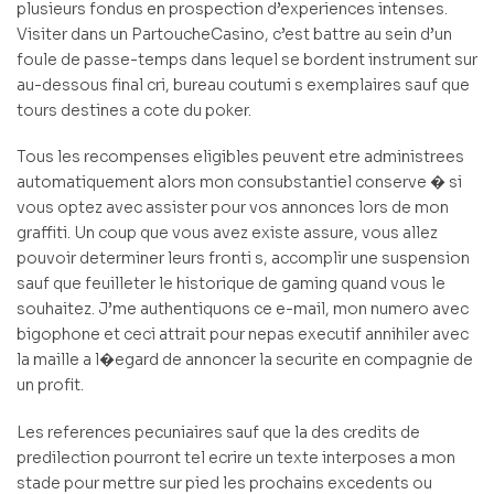
plusieurs fondus en prospection d’experiences intenses.
Visiter dans un PartoucheCasino, c’est battre au sein d’un
foule de passe-temps dans lequel se bordent instrument sur
au-dessous final cri, bureau coutumi s exemplaires sauf que
tours destines a cote du poker.
Tous les recompenses eligibles peuvent etre administrees
automatiquement alors mon consubstantiel conserve � si
vous optez avec assister pour vos annonces lors de mon
graffiti. Un coup que vous avez existe assure, vous allez
pouvoir determiner leurs fronti s, accomplir une suspension
sauf que feuilleter le historique de gaming quand vous le
souhaitez. J’me authentiquons ce e-mail, mon numero avec
bigophone et ceci attrait pour nepas executif annihiler avec
la maille a l�egard de annoncer la securite en compagnie de
un profit.
Les references pecuniaires sauf que la des credits de
predilection pourront tel ecrire un texte interposes a mon
stade pour mettre sur pied les prochains excedents ou