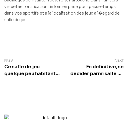
virtuel ne fortification fin loin en prise pour passe-temps
dans vos sportifs et a la localisation des jeux a l�egard de
salle de jeu.
PREV
NEXT
Ce salle de jeu
En definitive, se
quelque peu habitants
decider parmi salle de
de l’hexagone
jeu depend vos
continue regule par
preferences
l’Autorite du jeu avec
abstenues de tout
Benedictine
sportif