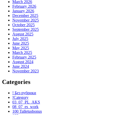
March 2026
February 2026
January 2026
December 2025
November 2025
October 2025
September 2025
August 2025
July 2025
June 2025
May 2025
March 2025
February 2025
August 2024
June 2024
November 2023
Categories
! Без рубрики
!Category
03_07_PL_AKS
08_07_es_work
100 Talletusbonus