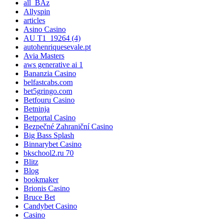
all_BAz
Allyspin
articles
Asino Casino
AU T1_19264 (4)
autohenriquesevale.pt
Avia Masters
aws generative ai 1
Bananzia Casino
belfastcabs.com
bet5gringo.com
Betfouru Casino
Betninja
Betportal Casino
Bezpečné Zahraniční Casino
Big Bass Splash
Binnarybet Casino
bkschool2.ru 70
Blitz
Blog
bookmaker
Brionis Casino
Bruce Bet
Candybet Casino
Casino