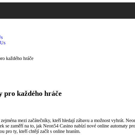
Us
 Us
pro každého hráče
y pro každého hráče
to zejména mezi začátečníky, kteří hledají zábavu a možnost vyhrát. Neo
nek se zaměří na to, jak Neon54 Casino nabízí nové online automaty pro
u pro ty, kteří chtějí začít s online hraním.