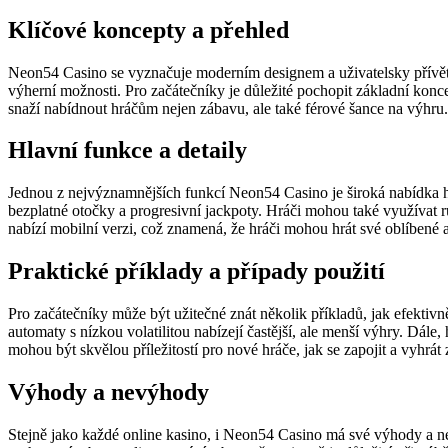
Klíčové koncepty a přehled
Neon54 Casino se vyznačuje moderním designem a uživatelsky přívěti
výherní možnosti. Pro začátečníky je důležité pochopit základní koncep
snaží nabídnout hráčům nejen zábavu, ale také férové šance na výhru.
Hlavní funkce a detaily
Jednou z nejvýznamnějších funkcí Neon54 Casino je široká nabídka her
bezplatné otočky a progresivní jackpoty. Hráči mohou také využívat r
nabízí mobilní verzi, což znamená, že hráči mohou hrát své oblíbené 
Praktické příklady a případy použití
Pro začátečníky může být užitečné znát několik příkladů, jak efektiv
automaty s nízkou volatilitou nabízejí častější, ale menší výhry. Dále
mohou být skvělou příležitostí pro nové hráče, jak se zapojit a vyhrát
Výhody a nevýhody
Stejně jako každé online kasino, i Neon54 Casino má své výhody a nev