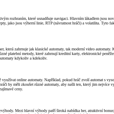
vým rozhraním, které usnadňuje navigaci. Hlavním lákadlem jsou nové 
ty, jako jsou výherní linie, RTP (návratnost hráči) a volatilita. Tyto f
, která zahrnuje jak klasické automaty, tak moderní video automaty. K
ůzné platební metody, které zahrnují kreditní karty, elektronické peně
automaty kdykoliv a kdekoliv.
ně využívat online automaty. Například, pokud hráč zvolí automat s vys
, hráči by měli zkoušet různé automaty, aby našli ten, který jim nejvíce
 zajímavé ceny.
ýhody. Mezi hlavní výhody patří široká nabídka her, atraktivní bonusy 