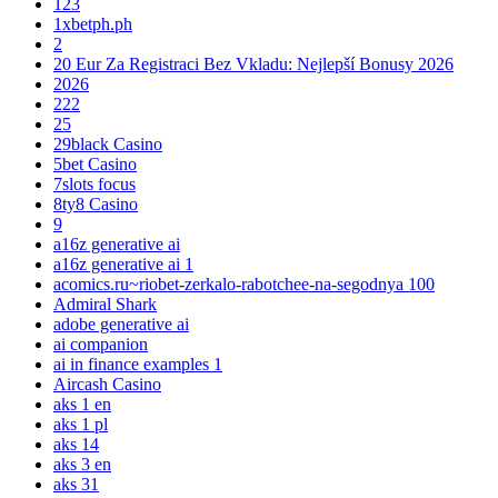
123
1xbetph.ph
2
20 Eur Za Registraci Bez Vkladu: Nejlepší Bonusy 2026
2026
222
25
29black Casino
5bet Casino
7slots focus
8ty8 Casino
9
a16z generative ai
a16z generative ai 1
acomics.ru~riobet-zerkalo-rabotchee-na-segodnya 100
Admiral Shark
adobe generative ai
ai companion
ai in finance examples 1
Aircash Casino
aks 1 en
aks 1 pl
aks 14
aks 3 en
aks 31