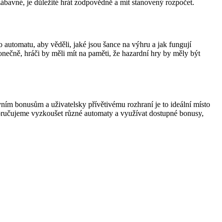
zábavné, je důležité hrát zodpovědně a mít stanovený rozpočet.
 automatu, aby věděli, jaké jsou šance na výhru a jak fungují
nečně, hráči by měli mít na paměti, že hazardní hry by měly být
vním bonusům a uživatelsky přívětivému rozhraní je to ideální místo
poručujeme vyzkoušet různé automaty a využívat dostupné bonusy,